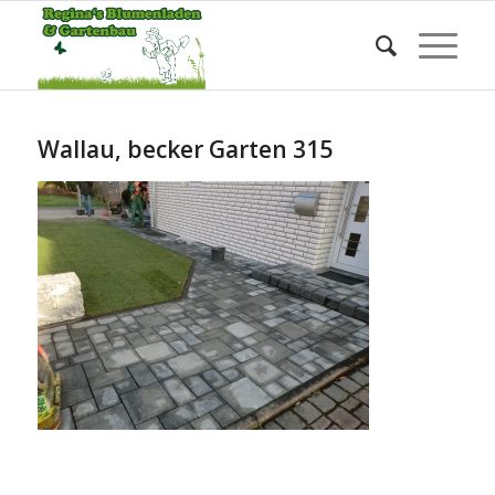
Blog - Die aktuellsten Neuigkeiten
Sie befinden sich hier:
Startseite
/
Wallau, becker Garten 315
Wallau, becker Garten 315