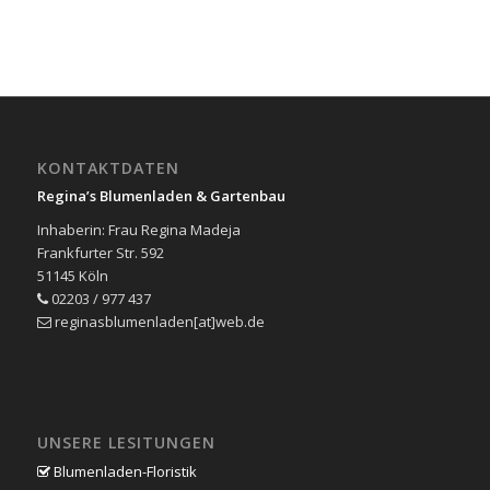
KONTAKTDATEN
Regina’s Blumenladen & Gartenbau
Inhaberin: Frau Regina Madeja
Frankfurter Str. 592
51145 Köln
02203 / 977 437
reginasblumenladen[at]web.de
UNSERE LESITUNGEN
Blumenladen-Floristik