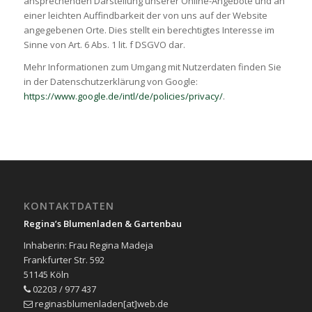
ansprechenden Darstellung unserer Online-Angebote und an
einer leichten Auffindbarkeit der von uns auf der Website
angegebenen Orte. Dies stellt ein berechtigtes Interesse im
Sinne von Art. 6 Abs. 1 lit. f DSGVO dar.
Mehr Informationen zum Umgang mit Nutzerdaten finden Sie
in der Datenschutzerklärung von Google:
https://www.google.de/intl/de/policies/privacy/
.
KONTAKTDATEN
Regina’s Blumenladen & Gartenbau
Inhaberin: Frau Regina Madeja
Frankfurter Str. 592
51145 Köln
02203 / 977 437
reginasblumenladen[at]web.de