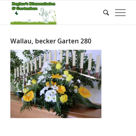
Blog - Die aktuellsten Neuigkeiten
Sie befinden sich hier:
Startseite
/
Wallau, becker Garten 280
Wallau, becker Garten 280