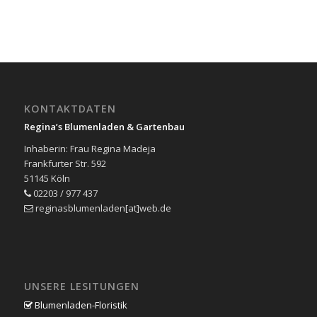
KONTAKTDATEN
Regina’s Blumenladen & Gartenbau
Inhaberin: Frau Regina Madeja
Frankfurter Str. 592
51145 Köln
02203 / 977 437
reginasblumenladen[at]web.de
UNSERE LESITUNGEN
Blumenladen-Floristik