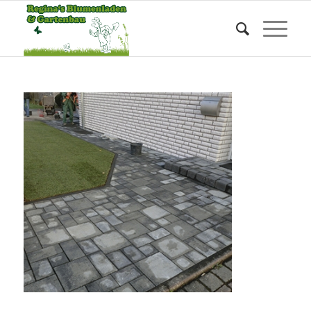
Gartensanierung
Sie befinden sich hier:
Startseite
/
Startseite
/
Gartensanierung