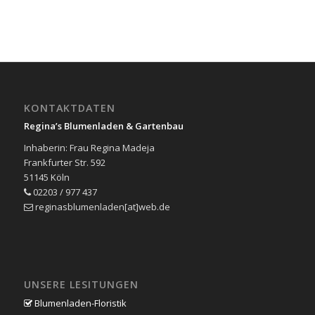
KONTAKTDATEN
Regina’s Blumenladen & Gartenbau
Inhaberin: Frau Regina Madeja
Frankfurter Str. 592
51145 Köln
02203 / 977 437
reginasblumenladen[at]web.de
UNSERE LESITUNGEN
Blumenladen-Floristik