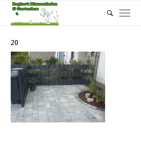
Blog - Die aktuellsten Neuigkeiten
Sie befinden sich hier:
Startseite
/
20
20