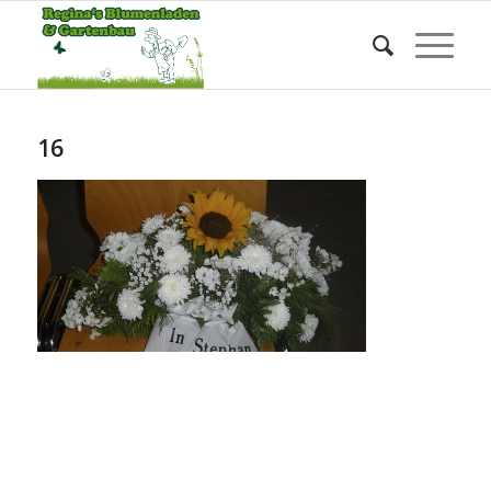
Blog - Die aktuellsten Neuigkeiten
Sie befinden sich hier:
Startseite
/
16
16